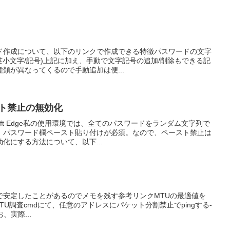
ド作成について、以下のリンクで作成できる特徴パスワードの文字
/英小文字/記号)上記に加え、手動で文字記号の追加/削除もできる記
類が異なってくるので手動追加は便...
スト禁止の無効化
soft Edge私の使用環境では、全てのパスワードをランダム文字列で
、パスワード欄ペースト貼り付けが必須。なので、ペースト禁止は
化にする方法について、以下...
で安定したことがあるのでメモを残す参考リンクMTUの最適値を
010MTU調査cmdにて、任意のアドレスにパケット分割禁止でpingする-
お、実際...