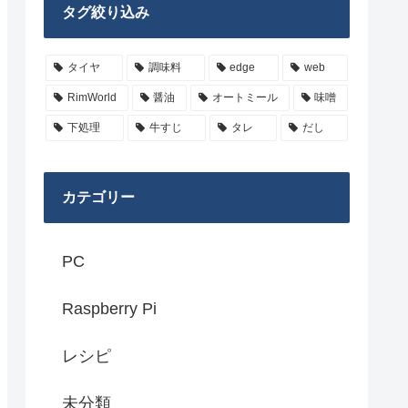
タグ絞り込み
タイヤ
調味料
edge
web
RimWorld
醤油
オートミール
味噌
下処理
牛すじ
タレ
だし
カテゴリー
PC
Raspberry Pi
レシピ
未分類