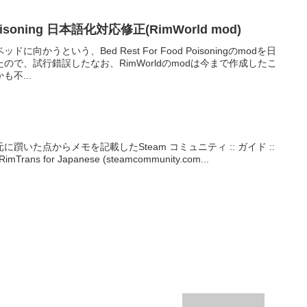
 Poisoning 日本語化対応修正(RimWorld mod)
かうという、Bed Rest For Food Poisoningのmodを日
で、試行錯誤したなお、RimWorldのmodは今まで作成したこ
不...
いた点からメモを記載したSteam コミュニティ :: ガイド ::
 RimTrans for Japanese (steamcommunity.com...