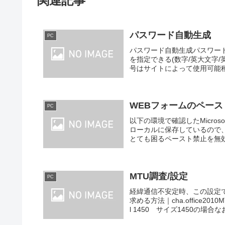
関連記事
パスワード自動生成
PC
パスワード自動生成パスワー
を指定できる(数字/英大文字
号はサイトによって使用可能種
WEBフォームのペー
PC
以下の環境で確認したMicro
ローカルに保存しているので
とても困るペースト禁止を無効
MTU調査/設定
PC
経緯通信不安定時、この設定
求める方法｜cha.office2
l 1450 サイズ1450の場合な