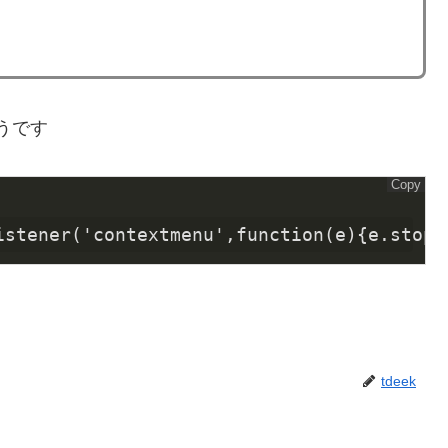
うです
Copy
istener('
contextmenu
',
function
(
e
)
{e.stop
P
tdeek