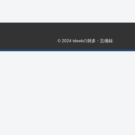
© 2024 tdeekの雑多・忘備録.