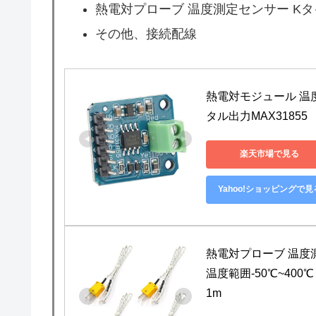
熱電対プローブ 温度測定センサー K
その他、接続配線
熱電対モジュール 温度
タル出力MAX31855
楽天市場で見る
Yahoo!ショッピングで見
熱電対プローブ 温度
温度範囲-50℃~40
1m