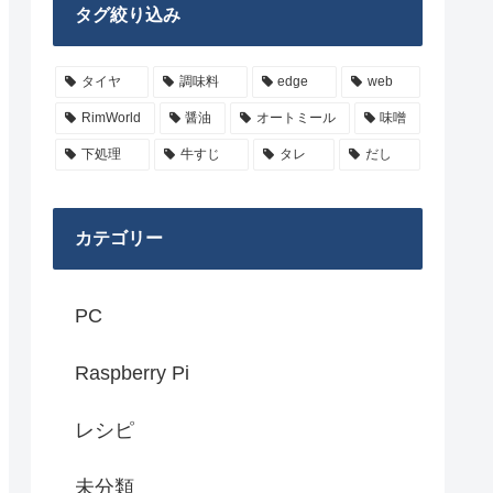
タグ絞り込み
タイヤ
調味料
edge
web
RimWorld
醤油
オートミール
味噌
下処理
牛すじ
タレ
だし
カテゴリー
PC
Raspberry Pi
レシピ
未分類