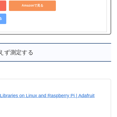
Amazonで見る
る
えず測定する
Libraries on Linux and Raspberry Pi | Adafruit