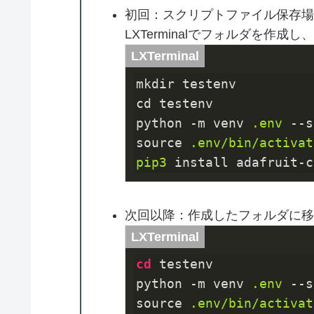
初回：スクリプトファイル保存場
LXTerminalでフォルダを作
mkdir testenv
cd testenv
python -m venv 
.env
--s
source
.env/bin/activat
pip3
 install adafruit-c
次回以降：作成したフォルダに移
cd
 testenv
python -m venv 
.env
--s
source
.env/bin/activat