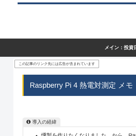
メイン：投資
この記事のリンク先には広告が含まれています
Raspberry Pi 4 熱電対測定 メモ
導入の経緯
燻製を作りたくなりました から Raspb