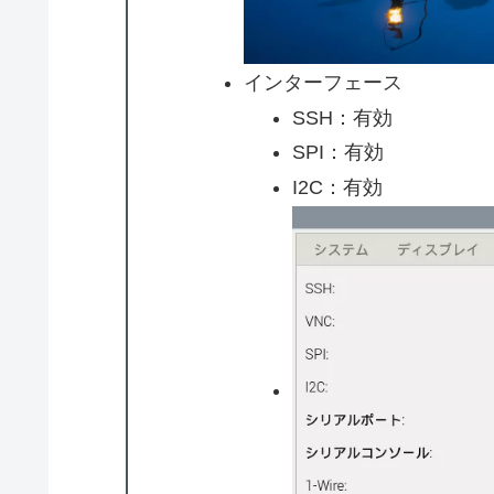
インターフェース
SSH：有効
SPI：有効
I2C：有効