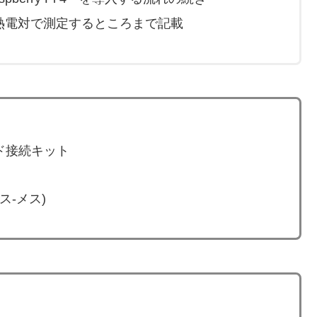
以降、熱電対で測定するところまで記載
ド接続キット
-メス)