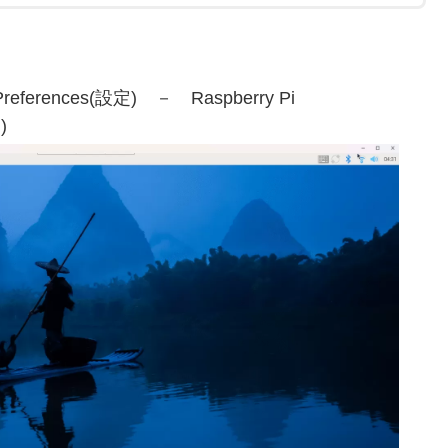
eferences(設定) － Raspberry Pi
)