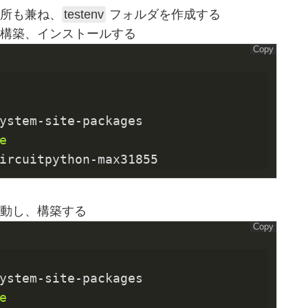
所も兼ね、
testenv
フォルダを作成する
成し、構築、インストールする
Copy
ystem-site-packages
e
ircuitpython-max31855
動し、構築する
Copy
ystem-site-packages
e