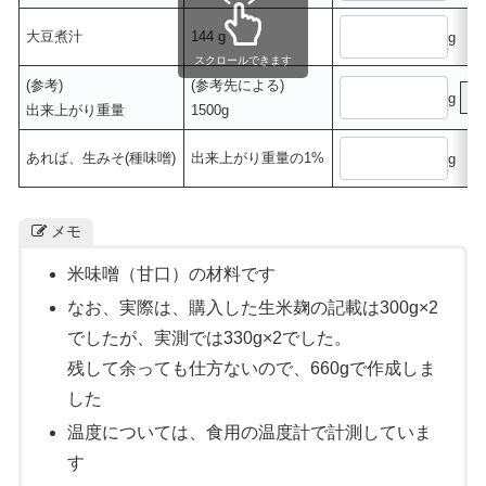
大豆煮汁
144 g
g
スクロールできます
(参考)
(参考先による)
g
出来上がり重量
1500g
あれば、生みそ(種味噌)
出来上がり重量の1%
g
メモ
米味噌（甘口）の材料です
なお、実際は、購入した生米麹の記載は300g×2
でしたが、実測では330g×2でした。
残して余っても仕方ないので、660gで作成しま
した
温度については、食用の温度計で計測していま
す