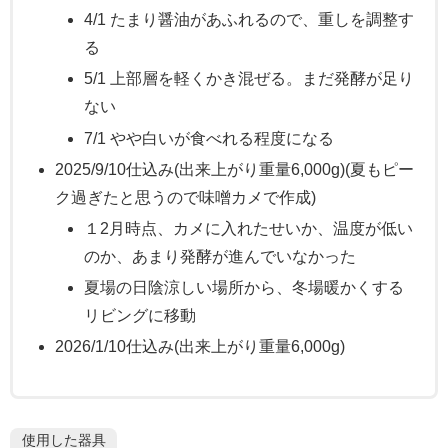
4/1 たまり醤油があふれるので、重しを調整す
る
5/1 上部層を軽くかき混ぜる。まだ発酵が足り
ない
7/1 やや白いが食べれる程度になる
2025/9/10仕込み(出来上がり重量6,000g)(夏もピー
ク過ぎたと思うので味噌カメで作成)
１2月時点、カメに入れたせいか、温度が低い
のか、あまり発酵が進んでいなかった
夏場の日陰涼しい場所から、冬場暖かくする
リビングに移動
2026/1/10仕込み(出来上がり重量6,000g)
使用した器具