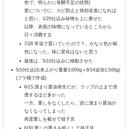
色で、明らかに発酵不足の状態)
更についでに、カビ防止と発効促進になれば
と思い、1/20仕込み味噌を上に乗せた
以降、表面の味噌になっているところから
日々消費する
7/28 常温で置いていたので？、かなり色が褐
色になった。味に変化はないと思う
最後は、5/10仕込みに移動させた
5/10仕込(出来上がり重量3,000g＋8/14追加1,500g)
(プラ桶で作成)
6/15 溜まり醤油発生だが、ラップの上まで浸
透するほど多かった
一方、重しをなくしたら、逆に溜まり醤油が
なくなってしまった
再度重しを載せて様子見
6/30 重しの重さを軽くして様子見