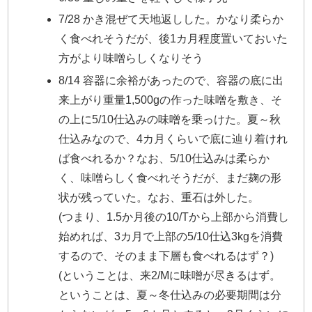
7/28 かき混ぜて天地返しした。かなり柔らか
く食べれそうだが、後1カ月程度置いておいた
方がより味噌らしくなりそう
8/14 容器に余裕があったので、容器の底に出
来上がり重量1,500gの作った味噌を敷き、そ
の上に5/10仕込みの味噌を乗っけた。夏～秋
仕込みなので、4カ月くらいで底に辿り着けれ
ば食べれるか？なお、5/10仕込みは柔らか
く、味噌らしく食べれそうだが、まだ麹の形
状が残っていた。なお、重石は外した。
(つまり、1.5か月後の10/Tから上部から消費し
始めれば、3カ月で上部の5/10仕込3kgを消費
するので、そのまま下層も食べれるはず？)
(ということは、来2/Mに味噌が尽きるはず。
ということは、夏～冬仕込みの必要期間は分