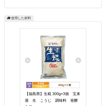
使用した材料
【福島県】生糀 300g×3個　宝来
屋　生　こうじ　調味料　発酵