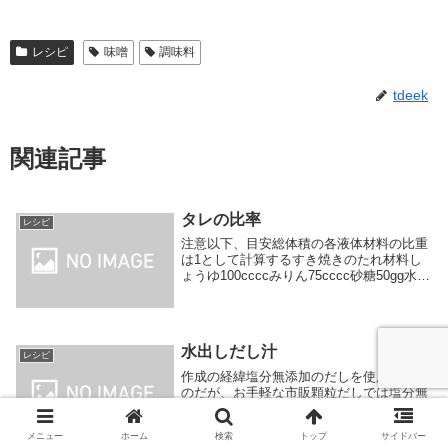
レシピ
味噌
調味料
tdeek
関連記事
タレの比率
レシピ
注意以下、目安総体積の各液体材料の比重
は1として計算するすき焼きのたれ材料し
ょうゆ100ccccみりん75cccc砂糖50gg水
（必要に応じて）25g程度g目安総体積(水
含む)200cccc カツ煮のつゆ材料醤油麹
90gccみりん45ccc...
水出しだし汁
レシピ
作成の経緯塩分無添加のだしを使用したい
のだが、お手軽な市販顆粒だしでは塩分無
添加は見つからず、自作するしかない気が
していましたただ、だしを作成するのに、
メニュー
ホーム
検索
トップ
サイドバー
沸騰加熱させるなど手間がかかるので作成