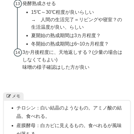
発酵熟成させる
15℃～30℃程度が良いらしい
→ 人間の生活完了＝リビングや寝室？の
生活温度が良い、らしい
夏開始の熟成期間は3カ月程度？
冬開始の熟成期間は6~10カ月程度？
3か月後程度に、天地返しする？(少量の場合は
しなくてもよい)
味噌の様子確認はした方が良い
メモ
チロシン：白い結晶のようなもの。アミノ酸の結
晶。食べれる。
産膜酵母：白カビに見えるもの。食べれるが風味
が落ちる。