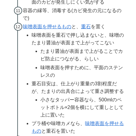
面のカビが発生しにくい気がする
容器の縁等、消毒する(カビ発生の元になるの
で)
味噌表面を押せるもの
と、
重石
を置く
味噌表面を重石で押し込まないと、味噌の
たまり醤油が表面まで上がってこない
たまり醤油が表面まで上がることでカ
ビ防止につながる、らしい
味噌表面を押すために、平面のステン
レスの
重石目安は、仕上がり重量の3割程度だ
が、たまりの出具合によって重さ調整する
小さなタッパー容器なら、500mlのペ
ットボトル×2個を横にして重しとして
上に置いた
プラ桶や味噌カメなら、
味噌表面を押せる
もの
と重石を置いた