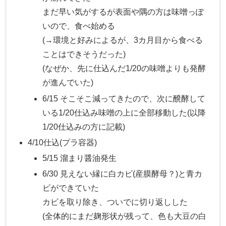
まだ早い気がするが表面や隅の方は味噌っぽ
いので、食べ始める
(→環境と好みによるが、3カ月目から食べる
ことはできそうだった)
(なぜか、先に仕込んだ1/20の味噌よりも発酵
が進んでいた)
6/15 そこそこ減ってきたので、次に醗酵して
いる1/20仕込み味噌の上に全部移動した(以降
1/20仕込みの方に記載)
4/10仕込(プラ容器)
5/15 溜まり醤油発生
6/30 見えない縁に白カビ(産膜酵母？)と青カ
ビができていた
カビを取り除き、ついでに切り返しした
(全体的にまだ麹形状が残って、色も大豆の白