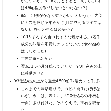
からないが、5～6カ月とすると、9月くらいに
は4.5kg程度作成しないといけない？)
9/3 上部側がかなり柔らかい。というか、内部
にガスを感じる柔らかさ(目に見える空洞では
ない)。多少の重石は必要か？
10/15 そろそろ食べれそうな気がする。(既作
成分の味噌を消費しきってないので食べ始め
はしなかった)
年末に食べ始めた
翌3/1 1.5か月分残っていたが、9/3仕込みの上
に移動させた
9/3仕込(出来上がり重量4,500g)(味噌カメで作成)
これまでの味噌造りで、カビの発生はほぼな
いが、今回は、表面に、5/10仕込みの味噌を
一面に張り付けた。そのうえで、重石を載せ
た。