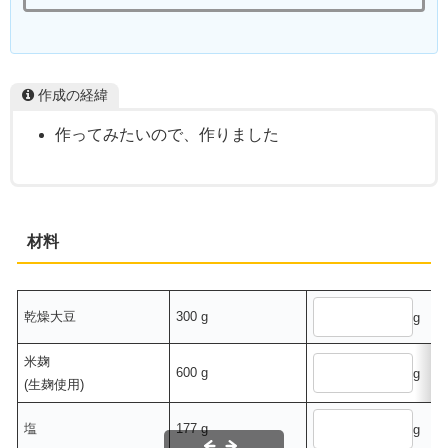
作成の経緯
作ってみたいので、作りました
材料
乾燥大豆
300 g
g
米麹
600 g
g
(生麹使用)
塩
177 g
g