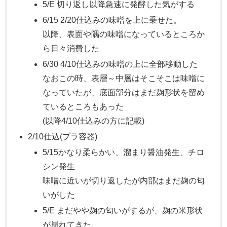
5/E 切り返し以降急速に発酵した気がする
6/15 2/20仕込みの味噌を上に乗せた。
以降、表面や隅の味噌になっているところか
ら日々消費した
6/30 4/10仕込みの味噌の上に全部移動した
なおこの時、表層～中層はそこそこは味噌に
なっていたが、底面部分はまだ麹形状を留め
ているところもあった
(以降4/10仕込みの方に記載)
2/10仕込(プラ容器)
5/15かなり柔らかい、溜まり醤油発生、チロ
シン発生
味噌に近いが切り返したが内部はまだ麹の匂
いがした
5/E まだやや麹の匂いがするが、麹の米形状
が崩れてきた