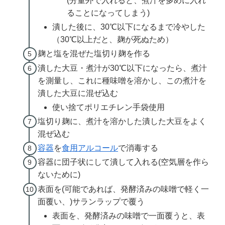
(分量外で入れると、煮汁を多めに入れ
ることになってしまう)
潰した後に、30℃以下になるまで冷やした
（30℃以上だと、麹が死ぬため）
麹と塩を混ぜた塩切り麹を作る
潰した大豆・煮汁が30℃以下になったら、煮汁
を測量し、これに種味噌を溶かし、この煮汁を
潰した大豆に混ぜ込む
使い捨てポリエチレン手袋使用
塩切り麹に、煮汁を溶かした潰した大豆をよく
混ぜ込む
容器
を
食用アルコール
で消毒する
容器に団子状にして潰して入れる(空気層を作ら
ないために)
表面を(可能であれば、発酵済みの味噌で軽く一
面覆い、)サランラップで覆う
表面を、発酵済みの味噌で一面覆うと、表