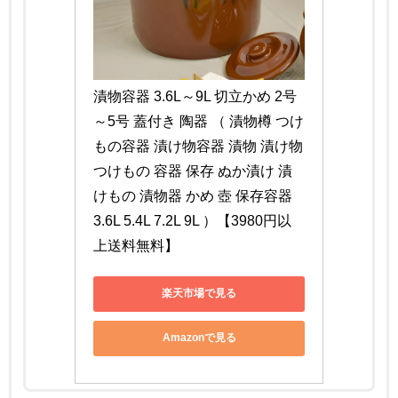
漬物容器 3.6L～9L 切立かめ 2号
～5号 蓋付き 陶器 （ 漬物樽 つけ
もの容器 漬け物容器 漬物 漬け物 
つけもの 容器 保存 ぬか漬け 漬
けもの 漬物器 かめ 壺 保存容器 
3.6L 5.4L 7.2L 9L ）【3980円以
上送料無料】
楽天市場で見る
Amazonで見る